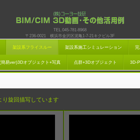
TEL.045-781-8968
〒236-0021 横浜市金沢区泥亀1-7-21キクビル3F
架設系フライスルー
架設系施工シミュレーション
完
簡易ver)3Dオブジェクト+写真
点群+3Dオブジェクト
3D
より旋回描写しています